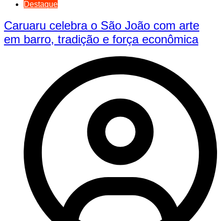
Destaque
Caruaru celebra o São João com arte
em barro, tradição e força econômica