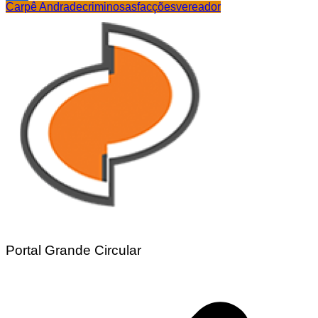
Carpê Andrade
criminosas
facções
vereador
Share
Portal Grande Circular
Navegação
de