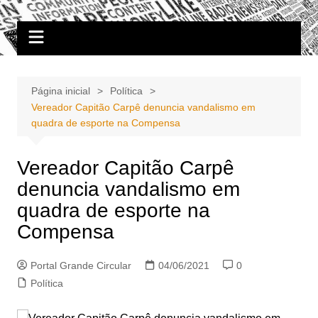
Ir
Portal Grande Circular
A zona Leste se encontra aqui!
para
o
conteúdo
Página inicial
Política
Vereador Capitão Carpê denuncia vandalismo em
quadra de esporte na Compensa
Vereador Capitão Carpê
denuncia vandalismo em
quadra de esporte na
Compensa
Portal Grande Circular
04/06/2021
0
Política