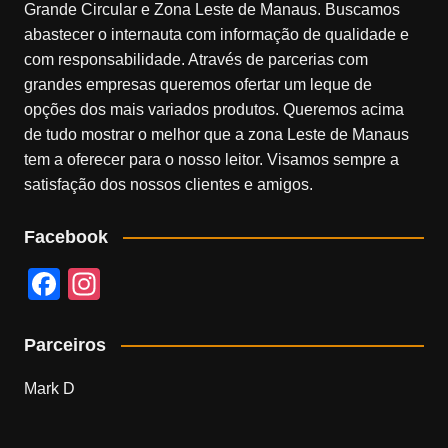
Grande Circular e Zona Leste de Manaus. Buscamos
abastecer o internauta com informação de qualidade e
com responsabilidade. Através de parcerias com
grandes empresas queremos ofertar um leque de
opções dos mais variados produtos. Queremos acima
de tudo mostrar o melhor que a zona Leste de Manaus
tem a oferecer para o nosso leitor. Visamos sempre a
satisfação dos nossos clientes e amigos.
Facebook
F
In
a
st
c
a
Parceiros
e
gr
Mark D
b
a
o
m