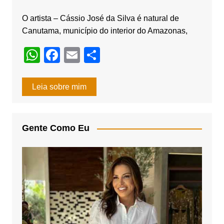
O artista – Cássio José da Silva é natural de
Canutama, município do interior do Amazonas,
W
F
E
S
h
a
m
h
at
c
ail
ar
Leia sobre mim
s
e
e
A
b
Gente Como Eu
p
o
p
o
k