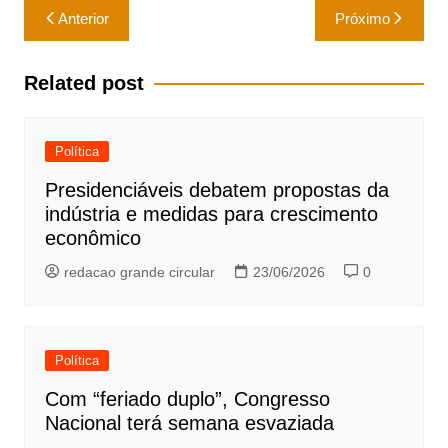
Navegação
Anterior
Próximo
de
Post
Related post
Política
Presidenciáveis debatem propostas da
indústria e medidas para crescimento
econômico
redacao grande circular
23/06/2026
0
Política
Com “feriado duplo”, Congresso
Nacional terá semana esvaziada