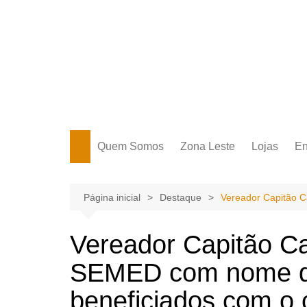
Ir
para
o
conteúdo
Portal Grande Circular
A zona Leste se encontra aqui!
Quem Somos
Zona Leste
Lojas
En
Zona Leste
Página inicial
Destaque
Vereador Capitão C
Vereador Capitão Ca
SEMED com nome do
beneficiados com o