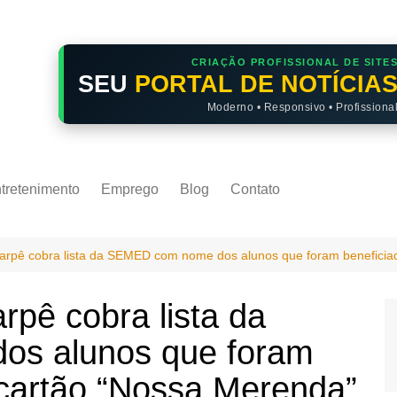
CRIAÇÃO PROFISSIONAL DE SITE
SEU
PORTAL DE NOTÍCIA
Moderno • Responsivo • Profissiona
tretenimento
Emprego
Blog
Contato
arpê cobra lista da SEMED com nome dos alunos que foram beneficia
rpê cobra lista da
s alunos que foram
 cartão “Nossa Merenda”