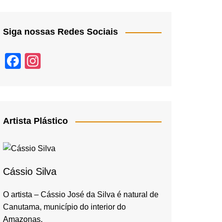
Siga nossas Redes Sociais
F
In
a
st
c
a
e
gr
b
a
Artista Plástico
o
m
o
k
Cássio Silva
O artista – Cássio José da Silva é natural de
Canutama, município do interior do
Amazonas,