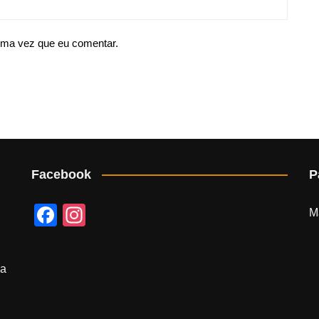
ima vez que eu comentar.
Facebook
P
F
In
M
a
st
c
a
na
e
gr
b
a