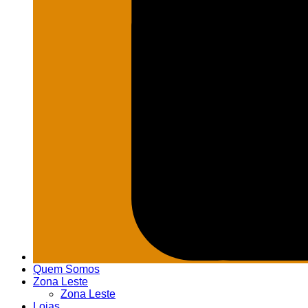
Quem Somos
Zona Leste
Zona Leste
Lojas