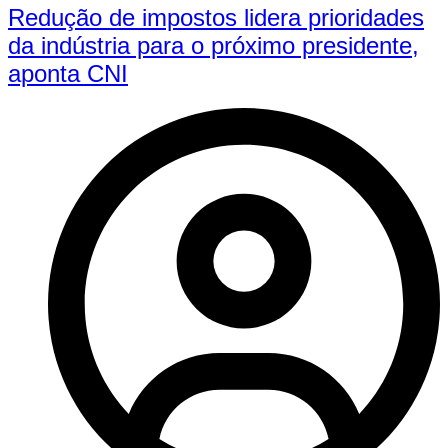
Redução de impostos lidera prioridades
da indústria para o próximo presidente,
aponta CNI