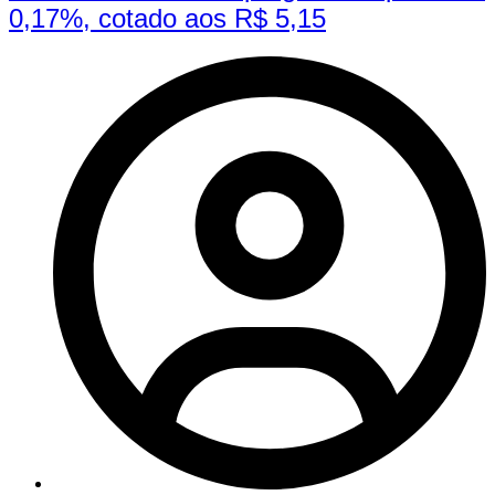
0,17%, cotado aos R$ 5,15