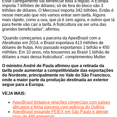
Esse carregamento vai beneficiar toda a região. A Europa
importa 7 trilhões de dólares; só de fora do bloco são 3
trilhões de dólares. O Mercosul importa 342 bilhões. Então é
nesse mercado que nós vamos entrar sem tarifa. Alguns
mais rápido, como a uva, que já é zero agora, e outros que lá
para frente vão cair a tarifa. A fruticultura vai ser uma das
grandes beneficiadas”, afirmou.
“Quando começamos a parceria da ApexBrasil com a
Abrafrutas em 2014, o Brasil exportava 413 milhões de
dólares de frutas. Ano passado exportamos 1 bilhão e 450
milhões. Em 10 anos, nós trouxemos ao Brasil 1 bilhão de
dólares a mais dessa fruticultura”, complementou Muller.
O ministro André de Paula afirmou que a retirada da
tarifa pode aumentar a competitividade das exportações
do Nordeste, principalmente no Vale do São Francisco,
onde a maior parte da produção destinada ao exterior
segue para a Europa.
VEJA MAIS:
ApexBrasil fortalece relações comerciais com países
africanos e firma parceria com agência do Quênia
ApexBrasil expande PEIEX em São Paulo e atende
mais de 480 empresas