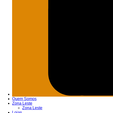
Quem Somos
Zona Leste
Zona Leste
Lojas