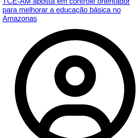
TCE-AM aposta em controle orientador
para melhorar a educação básica no
Amazonas