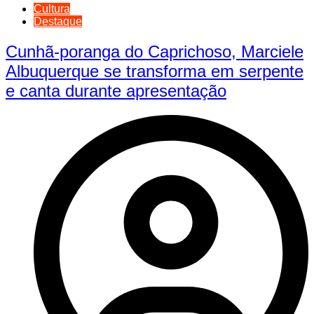
Cultura
Destaque
Cunhã-poranga do Caprichoso, Marciele
Albuquerque se transforma em serpente
e canta durante apresentação