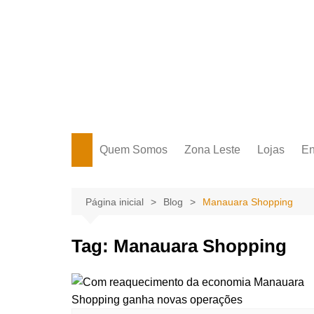
Ir
para
o
conteúdo
Portal Grande Circular
A zona Leste se encontra aqui!
Quem Somos
Zona Leste
Lojas
En
Zona Leste
Página inicial
Blog
Manauara Shopping
Tag:
Manauara Shopping