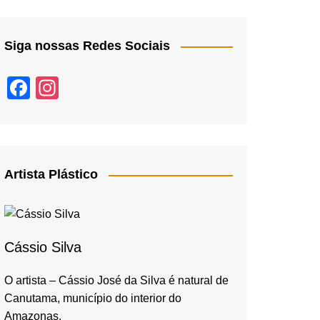
Siga nossas Redes Sociais
F
In
a
st
c
a
e
gr
b
a
Artista Plástico
o
m
o
k
Cássio Silva
O artista – Cássio José da Silva é natural de
Canutama, município do interior do
Amazonas,