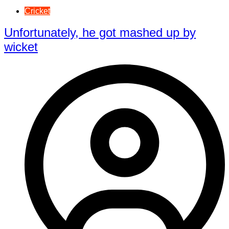
Cricket
Unfortunately, he got mashed up by
wicket