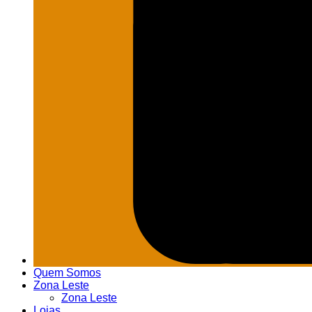
Quem Somos
Zona Leste
Zona Leste
Lojas