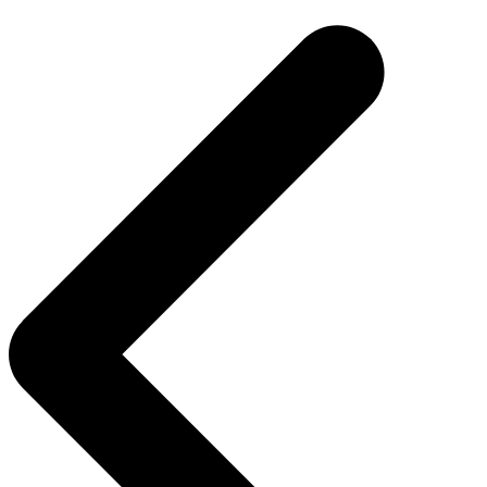
de
Post