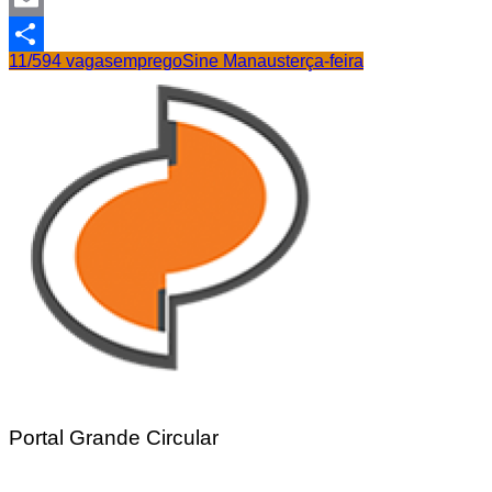
Email
11/5
94 vagas
emprego
Sine Manaus
terça-feira
Share
Portal Grande Circular
Navegação