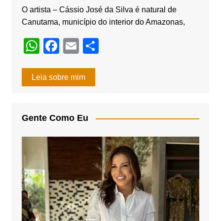
k
O artista – Cássio José da Silva é natural de
Canutama, município do interior do Amazonas,
W
F
E
S
h
a
m
h
at
c
ail
ar
Leia sobre mim
s
e
e
A
b
Gente Como Eu
p
o
p
o
k