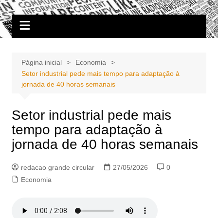
Ir
Portal Grande Circular
A zona Leste se encontra aqui!
para
o
conteúdo
Página inicial
Economia
Setor industrial pede mais tempo para adaptação à
jornada de 40 horas semanais
Setor industrial pede mais
tempo para adaptação à
jornada de 40 horas semanais
redacao grande circular
27/05/2026
0
Economia