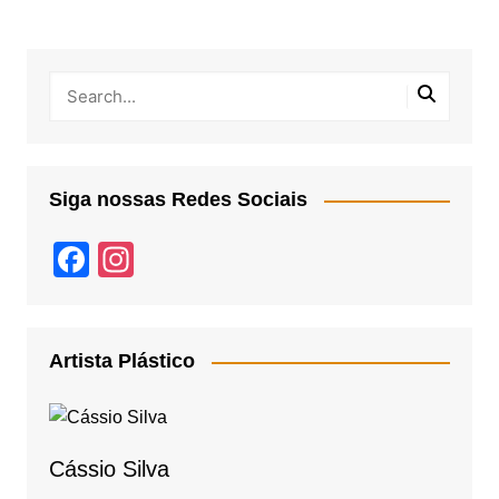
Siga nossas Redes Sociais
F
In
a
st
c
a
e
gr
Artista Plástico
b
a
o
m
o
Cássio Silva