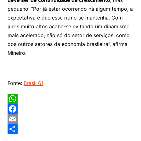
deve ser de continuidade de crescimento
, mas
pequeno. “Por já estar ocorrendo há algum tempo, a
expectativa é que esse ritmo se mantenha. Com
juros muito altos acaba-se evitando um dinamismo
mais acelerado, não só do setor de serviços, como
dos outros setores da economia brasileira”, afirma
Mineiro.
Fonte:
Brasil 61
W
h
F
a
a
E
t
c
m
S