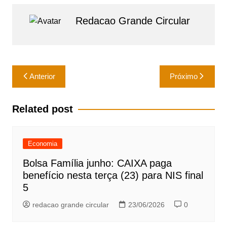
s
e
a
h
Redacao Grande Circular
A
b
i
a
p
o
l
r
p
o
e
Navegação
Anterior
Próximo
k
de
Post
Related post
Economia
Bolsa Família junho: CAIXA paga
benefício nesta terça (23) para NIS final
5
redacao grande circular
23/06/2026
0