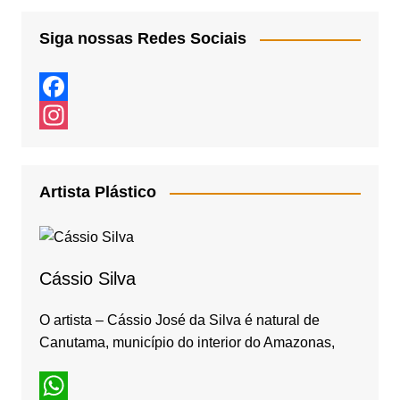
Siga nossas Redes Sociais
F
a
I
c
n
Artista Plástico
e
s
b
t
o
a
Cássio Silva
o
g
k
r
O artista – Cássio José da Silva é natural de
Canutama, município do interior do Amazonas,
a
m