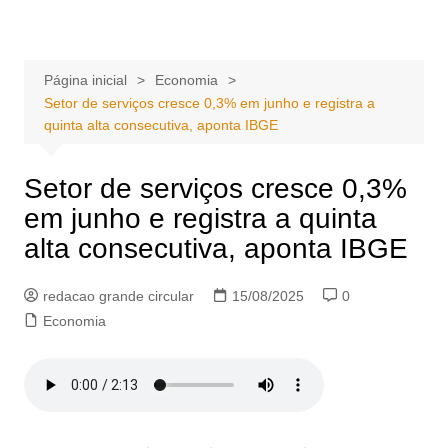
Ir
Portal Grande Circular
A zona Leste se encontra aqui!
para
o
Página inicial
Economia
conteúdo
Setor de serviços cresce 0,3% em junho e registra a
quinta alta consecutiva, aponta IBGE
Setor de serviços cresce 0,3%
em junho e registra a quinta
alta consecutiva, aponta IBGE
redacao grande circular
15/08/2025
0
Economia