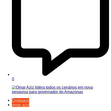
0
Destaque
omar aziz