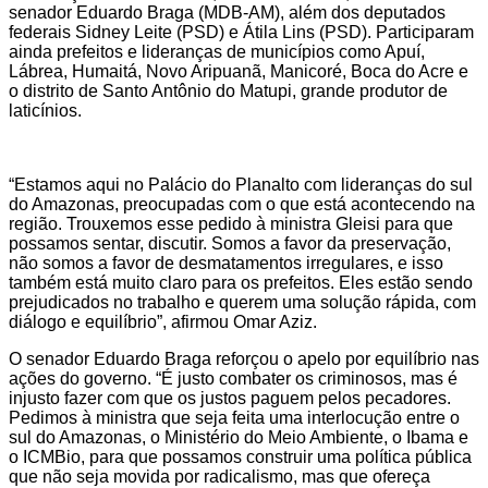
senador Eduardo Braga (MDB-AM), além dos deputados
federais Sidney Leite (PSD) e Átila Lins (PSD). Participaram
ainda prefeitos e lideranças de municípios como Apuí,
Lábrea, Humaitá, Novo Aripuanã, Manicoré, Boca do Acre e
o distrito de Santo Antônio do Matupi, grande produtor de
laticínios.
“Estamos aqui no Palácio do Planalto com lideranças do sul
do Amazonas, preocupadas com o que está acontecendo na
região. Trouxemos esse pedido à ministra Gleisi para que
possamos sentar, discutir. Somos a favor da preservação,
não somos a favor de desmatamentos irregulares, e isso
também está muito claro para os prefeitos. Eles estão sendo
prejudicados no trabalho e querem uma solução rápida, com
diálogo e equilíbrio”, afirmou Omar Aziz.
O senador Eduardo Braga reforçou o apelo por equilíbrio nas
ações do governo. “É justo combater os criminosos, mas é
injusto fazer com que os justos paguem pelos pecadores.
Pedimos à ministra que seja feita uma interlocução entre o
sul do Amazonas, o Ministério do Meio Ambiente, o Ibama e
o ICMBio, para que possamos construir uma política pública
que não seja movida por radicalismo, mas que ofereça