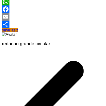
WhatsApp
Facebook
Email
omar aziz
Share
redacao grande circular
Navegação
de
Post