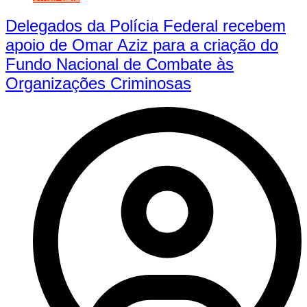
Delegados da Polícia Federal recebem
apoio de Omar Aziz para a criação do
Fundo Nacional de Combate às
Organizações Criminosas