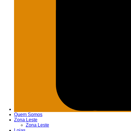
Quem Somos
Zona Leste
Zona Leste
Lojas