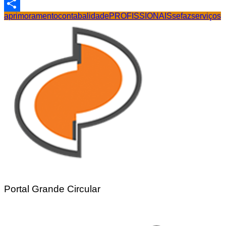
Email
aprimoramento
contabalidade
PROFISSIONAIS
sefaz
serviços
Share
Portal Grande Circular
Navegação
de