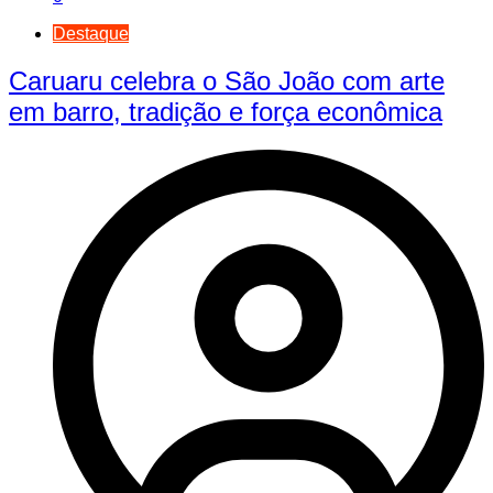
Destaque
Caruaru celebra o São João com arte
em barro, tradição e força econômica