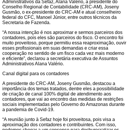
Administrativos da Sefaz, Alana Valério, a presidente do
Conselho Regional de Contabilidade (CRC-AM), Joseny
Gusmão, o ex-presidente do CRC-AM e atual conselheiro
federal do CFC, Manoel Júnior, entre outros técnicos da
Secretaria de Fazenda.
“A nossa intenção é nos aproximar e sermos parceiros dos
contadores, pois eles são parceiros do fisco. O encontro foi
muito proveitoso, porque permitiu essa reaproximação, ouvir
esses profissionais em suas demandas e criar essa
cooperação no sentido de um fisco cada vez mais moderno
e eficiente”, declarou a secretária executiva de Assuntos
Administrativos Alana Valério.
Canal digital para os contadores
A presidente do CRC-AM, Joseny Gusmão, destacou a
importância dos temas tratados, dentre eles a possibilidade
de criação de canal 100% digital de atendimento aos
contadores, que vai ao encontro das medidas de restrições
sociais implementadas pelo Governo do Amazonas durante
a pandemia de Covid-19.
“A reunião junto à Sefaz hoje foi proveitosa, pois visa a
aproximação dos contadores e contribuintes. Com isso,
podemos chegar a um consenso para desburocratizar os