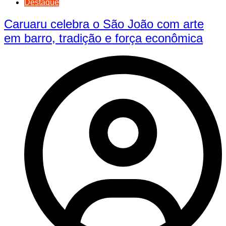
Destaque
Caruaru celebra o São João com arte
em barro, tradição e força econômica