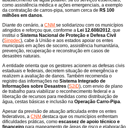
como assistência médica e ações emergenciais, a exemplo
da contratação de carros-pipa, somam cerca de
R$ 100
milhões em danos
.
Diante do cenário, a
CNM
se solidarizou com os municípios
atingidos e reforçou que, conforme a
Lei 12.608/2012
, que
institui o
Sistema Nacional de Proteção e Defesa Civil
(
Sinpdec
), cabe à União e aos estados apoiar os entes
municipais em ações de socorro, assistência humanitária,
prevenção, recuperação e reconstrução em casos de
desastres naturais.
A entidade orienta que os gestores acionem as defesas civis
estaduais e federais, decretem situação de emergência e
realizem a avaliação de danos. Também recomenda o
registro das informações no
Sistema Integrado de
Informações sobre Desastres
(
S2iD
), com envio de plano
de trabalho para viabilizar o reconhecimento federal e a
liberação de recursos para medidas como distribuição de
água, cestas básicas e inclusão na
Operação Carro-Pipa
.
Apesar da previsão de atuação articulada entre os entes
federativos, a
CNM
destaca que os municípios enfrentam
dificuldades práticas, como
escassez de apoio técnico e
financeiro
para mapeamento de áreas de risco e elaboração