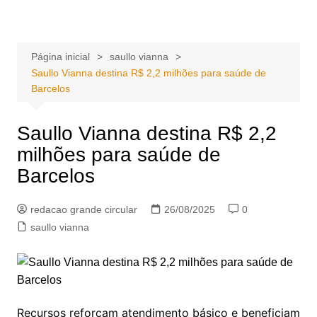
Ir
Portal Grande Circular
A zona Leste se encontra aqui!
para
o
Página inicial
saullo vianna
conteúdo
Saullo Vianna destina R$ 2,2 milhões para saúde de
Barcelos
Saullo Vianna destina R$ 2,2
milhões para saúde de
Barcelos
redacao grande circular
26/08/2025
0
saullo vianna
Recursos reforçam atendimento básico e beneficiam