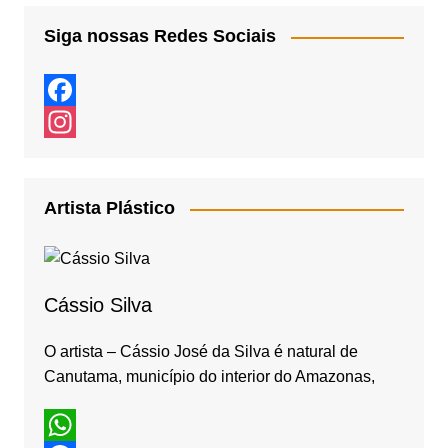
Siga nossas Redes Sociais
F
a
I
c
n
Artista Plástico
e
s
b
t
o
a
Cássio Silva
o
g
k
r
O artista – Cássio José da Silva é natural de
Canutama, município do interior do Amazonas,
a
m