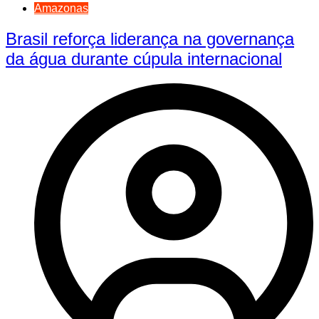
Amazonas
Brasil reforça liderança na governança
da água durante cúpula internacional