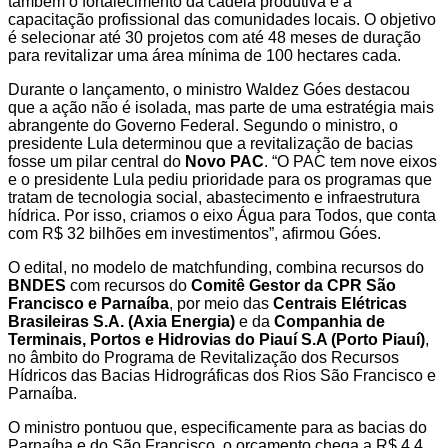
também o fortalecimento da cadeia produtiva e a
capacitação profissional das comunidades locais. O objetivo
é selecionar até 30 projetos com até 48 meses de duração
para revitalizar uma área mínima de 100 hectares cada.
Durante o lançamento, o ministro Waldez Góes destacou
que a ação não é isolada, mas parte de uma estratégia mais
abrangente do Governo Federal. Segundo o ministro, o
presidente Lula determinou que a revitalização de bacias
fosse um pilar central do
Novo PAC
. “O PAC tem nove eixos
e o presidente Lula pediu prioridade para os programas que
tratam de tecnologia social, abastecimento e infraestrutura
hídrica. Por isso, criamos o eixo Água para Todos, que conta
com R$ 32 bilhões em investimentos”, afirmou Góes.
O edital, no modelo de matchfunding, combina recursos do
BNDES
com recursos do
Comitê Gestor da CPR São
Francisco e Parnaíba
, por meio das
Centrais Elétricas
Brasileiras S.A. (Axia Energia)
e da
Companhia de
Terminais, Portos e Hidrovias do Piauí S.A (Porto Piauí)
,
no âmbito do Programa de Revitalização dos Recursos
Hídricos das Bacias Hidrográficas dos Rios São Francisco e
Parnaíba.
O ministro pontuou que, especificamente para as bacias do
Parnaíba e do São Francisco, o orçamento chega a R$ 4,4