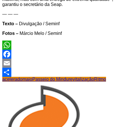
garantiu o secretário da Seap.
— — —
Texto –
Divulgação / Seminf
Fotos –
Márcio Melo / Seminf
WhatsApp
Facebook
Email
acelerado
maio
Passeio do Mindu
revitalização
Ritmo
Share