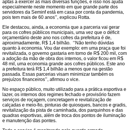
aptas a exercer as mais diversas funções, e isso nos ajuda
especialmente neste momento em que grande parte dos
servidores da Seminf está em casa por conta da pandemia,
pois tem mais de 60 anos’’, explicou Rotta.
Ele destacou, ainda, a economia que a parceria vai gerar
para os cofres públicos municipais, uma vez que o déficit
orçamentário deste ano nos cofres da prefeitura é de,
aproximadamente, R$ 1,4 bilhão. ‘‘Não tenho dúvidas
quanto à economia. Vou dar exemplo: em uma praça que foi
revitalizada, o governo gastaria em torno de R$ 200 mil, com
a adoção da mão de obra dos internos, o valor ficou em R$
48 mil, uma economia grande aos cofres públicos. Este ano
a prefeitura terá R$ 1,4 bilhão a menos que na gestão
passada. Essas parcerias visam minimizar também os
prejuízos financeiros’’, afirmou o vice.
No espaço público, muito utilizado para a prática esportiva e
lazer, os internos dos regimes fechado e provisório fazem
serviços de roçagem, concretagem e revitalização de
calçadas e meio-fio, pinturas de quiosques, bancos e gradis,
revitalização da pista de caminhada, dos parquinhos e das
quadras esportivas, além de troca dos pontos de iluminação
e manutenção das pontes.