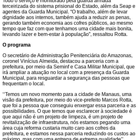
Todo o serviço é monitorado pela guarda armada
terceirizada do sistema prisional do Estado, além da Seap e
agentes da Guarda Municipal. “O trabalho, além de levar
dignidade aos internos, também ajuda a reduzir as penas,
gerando também economia aos cofres públicos, ao mesmo
tempo que faz com que tenhamos uma cidade mais bonita,
levando lazer e bem-estar à população”, ressaltou Rotta.
O programa
O secretário de Administração Penitenciária do Amazonas,
coronel Vinícius Almeida, destacou a parceria com a
prefeitura, por meio da Seminf e Casa Militar Municipal, que
irá ampliar a atuação no local com a presença da Guarda
Municipal, para resguardar a segurança das pessoas que
frequentam o local.
‘‘Temos um novo momento para a cidade de Manaus, uma
visão da prefeitura, por meio do vice-prefeito Marcos Rotta,
que foi a pessoa que conseguiu enxergar essa parceria e as
possibilidades. O que temos que esclarecer à sociedade é
que aqui não é um projeto de limpeza, é um projeto de
revitalização de infraestrutura, nós estamos pegando uma
área cuja reforma custaria muito caro aos cofres da
prefeitura, e estamos nessa parceria reduzindo os custos ao
máximo, mas com uma entrega de extrema qualidade’’,