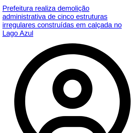
Prefeitura realiza demolição
administrativa de cinco estruturas
irregulares construídas em calçada no
Lago Azul