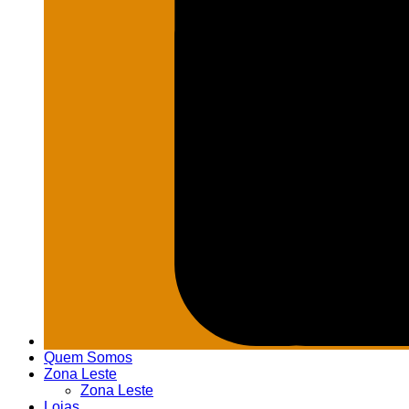
Quem Somos
Zona Leste
Zona Leste
Lojas