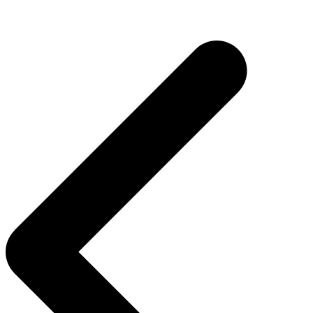
Navegação
de
Post