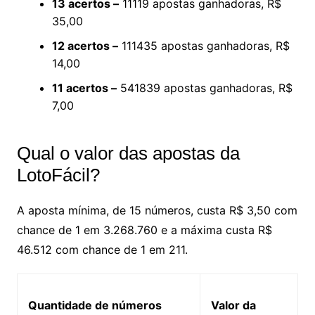
13 acertos –
11119 apostas ganhadoras, R$
35,00
12 acertos –
111435 apostas ganhadoras, R$
14,00
11 acertos –
541839 apostas ganhadoras, R$
7,00
Qual o valor das apostas da
LotoFácil?
A aposta mínima, de 15 números, custa R$ 3,50 com
chance de 1 em 3.268.760 e a máxima custa R$
46.512 com chance de 1 em 211.
Quantidade de números
Valor da