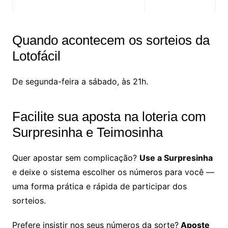
Quando acontecem os sorteios da
Lotofácil
De segunda-feira a sábado, às 21h.
Facilite sua aposta na loteria com
Surpresinha e Teimosinha
Quer apostar sem complicação?
Use a Surpresinha
e deixe o sistema escolher os números para você —
uma forma prática e rápida de participar dos
sorteios.
Prefere insistir nos seus números da sorte?
Aposte