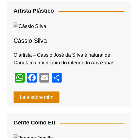
c
a
e
gr
Artista Plástico
b
a
o
m
o
Cássio Silva
k
O artista – Cássio José da Silva é natural de
Canutama, município do interior do Amazonas,
W
F
E
S
h
a
m
h
at
c
ail
ar
Leia sobre mim
s
e
e
A
b
Gente Como Eu
p
o
p
o