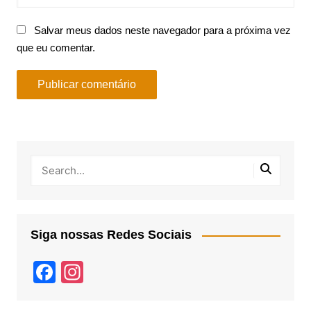
Salvar meus dados neste navegador para a próxima vez
que eu comentar.
Siga nossas Redes Sociais
F
In
a
st