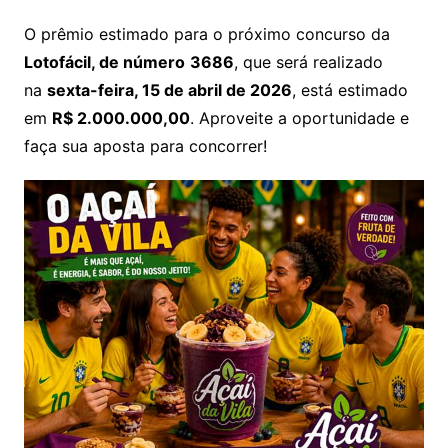
O prêmio estimado para o próximo concurso da
Lotofácil, de número
3686
, que será realizado
na
sexta-feira, 15 de abril de 2026
, está estimado
em
R$ 2.000.000,00
. Aproveite a oportunidade e
faça sua aposta para concorrer!