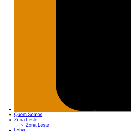
Quem Somos
Zona Leste
Zona Leste
Lojas