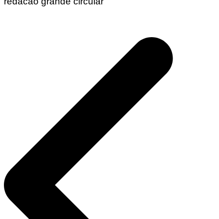
redacao grande circular
Navegação
de
Post