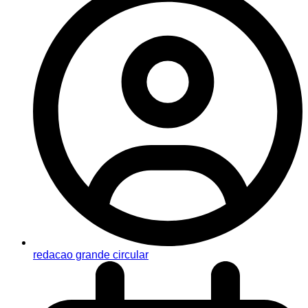
redacao grande circular