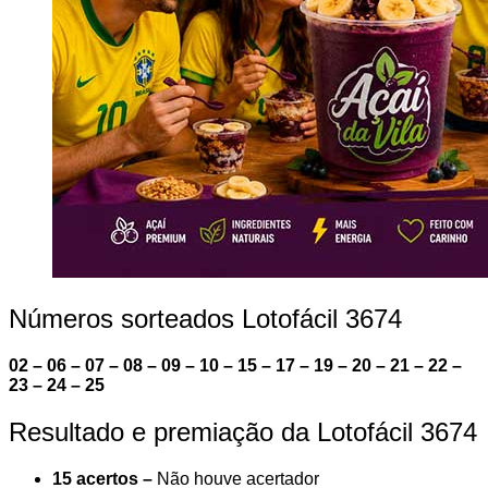
Números sorteados Lotofácil 3674
02 – 06 – 07 – 08 – 09 – 10 – 15 – 17 – 19 – 20 – 21 – 22 –
23 – 24 – 25
Resultado e premiação da Lotofácil 3674
15 acertos –
Não houve acertador