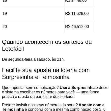
18
R$ 2.448,00
19
R$ 11.628,00
20
R$ 46.512,00
Quando acontecem os sorteios da
Lotofácil
De segunda-feira a sábado, às 21h.
Facilite sua aposta na loteria com
Surpresinha e Teimosinha
Quer apostar sem complicação?
Use a Surpresinha
e deixe
o sistema escolher os números para você — uma forma
prática e rápida de participar dos sorteios.
Prefere insistir nos seus números da sorte?
Aposte com a
Teimosinha
e concorra com a mesma combinação por 3, 6,