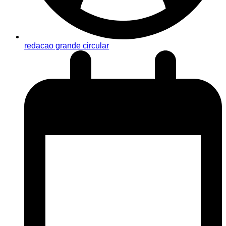
redacao grande circular