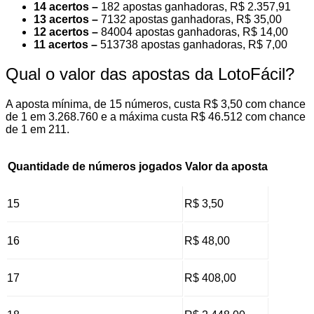
14 acertos –
182 apostas ganhadoras, R$ 2.357,91
13 acertos –
7132 apostas ganhadoras, R$ 35,00
12 acertos –
84004 apostas ganhadoras, R$ 14,00
11 acertos –
513738 apostas ganhadoras, R$ 7,00
Qual o valor das apostas da LotoFácil?
A aposta mínima, de 15 números, custa R$ 3,50 com chance
de 1 em 3.268.760 e a máxima custa R$ 46.512 com chance
de 1 em 211.
Quantidade de números jogados
Valor da aposta
15
R$ 3,50
16
R$ 48,00
17
R$ 408,00