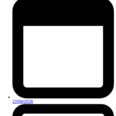
22/06/2026