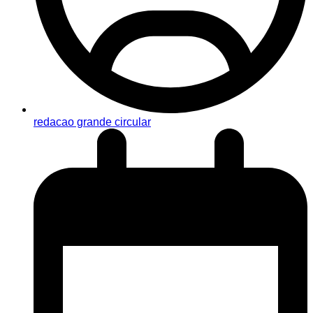
redacao grande circular