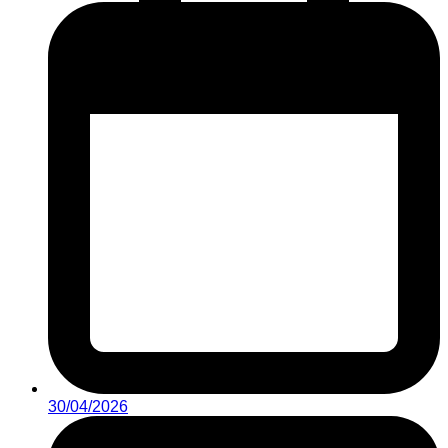
30/04/2026