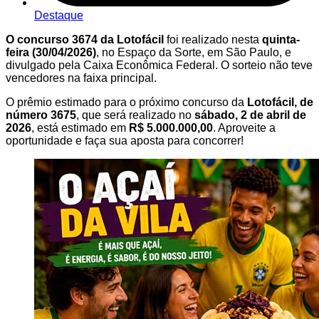
Destaque
O
concurso 3674 da Lotofácil
foi realizado nesta
quinta-
feira (30/04/2026)
, no Espaço da Sorte, em São Paulo, e
divulgado pela Caixa Econômica Federal. O sorteio não teve
vencedores na faixa principal.
O prêmio estimado para o próximo concurso da
Lotofácil, de
número
3675
, que será realizado no
sábado, 2 de abril de
2026
, está estimado em
R$ 5.000.000,00
. Aproveite a
oportunidade e faça sua aposta para concorrer!