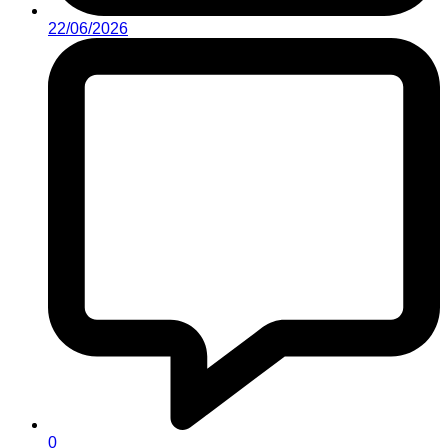
22/06/2026
0