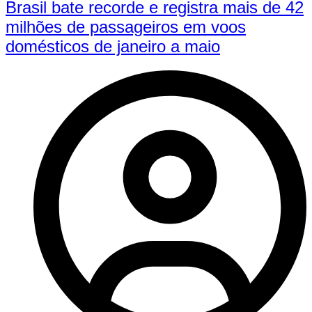
Brasil bate recorde e registra mais de 42
milhões de passageiros em voos
domésticos de janeiro a maio