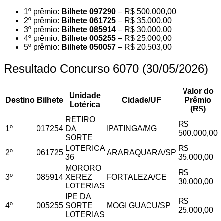
1º prêmio:
Bilhete 097290
– R$ 500.000,00
2º prêmio:
Bilhete 061725
– R$ 35.000,00
3º prêmio:
Bilhete 085914
– R$ 30.000,00
4º prêmio:
Bilhete 005255
– R$ 25.000,00
5º prêmio:
Bilhete 050057
– R$ 20.503,00
Resultado Concurso 6070 (30/05/2026)
Valor do
Unidade
Destino
Bilhete
Cidade/UF
Prêmio
Lotérica
(R$)
RETIRO
R$
1º
017254
DA
IPATINGA/MG
500.000,00
SORTE
LOTERICA
R$
2º
061725
ARARAQUARA/SP
36
35.000,00
MORORO
R$
3º
085914
XEREZ
FORTALEZA/CE
30.000,00
LOTERIAS
IPE DA
R$
4º
005255
SORTE
MOGI GUACU/SP
25.000,00
LOTERIAS