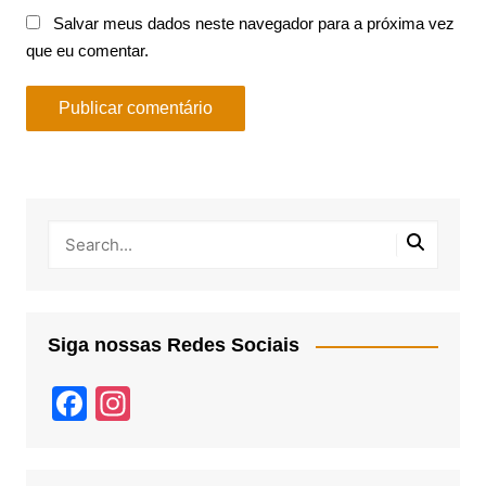
Salvar meus dados neste navegador para a próxima vez
que eu comentar.
Siga nossas Redes Sociais
F
In
a
st
c
a