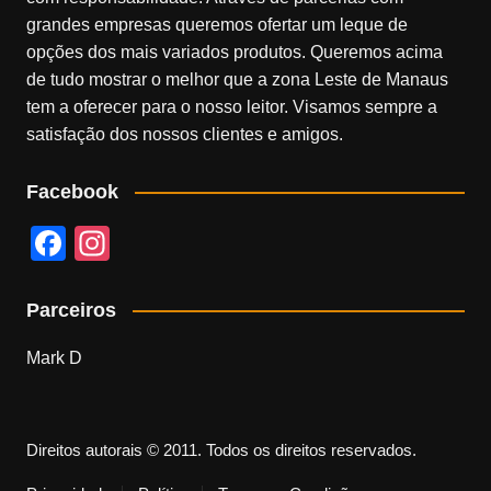
grandes empresas queremos ofertar um leque de
opções dos mais variados produtos. Queremos acima
de tudo mostrar o melhor que a zona Leste de Manaus
tem a oferecer para o nosso leitor. Visamos sempre a
satisfação dos nossos clientes e amigos.
Facebook
F
In
a
st
c
a
Parceiros
e
gr
Mark D
b
a
o
m
o
Direitos autorais © 2011. Todos os direitos reservados.
k