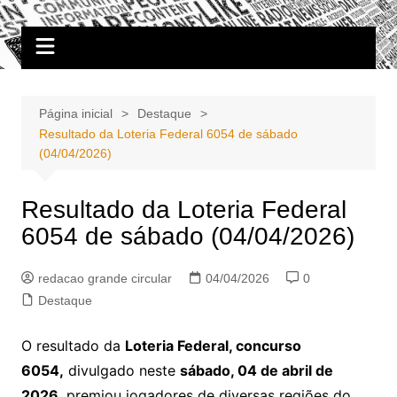
Ir
Portal Grande Circular
A zona Leste se encontra aqui!
para
o
conteúdo
Página inicial
Destaque
Resultado da Loteria Federal 6054 de sábado
(04/04/2026)
Resultado da Loteria Federal
6054 de sábado (04/04/2026)
redacao grande circular
04/04/2026
0
Destaque
O resultado da
Loteria Federal, concurso
6054,
divulgado neste
sábado
, 04 de abril de
2026
, premiou jogadores de diversas regiões do