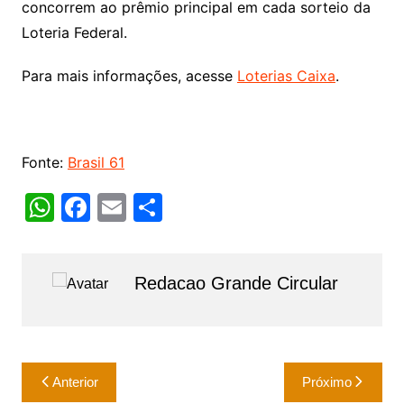
concorrem ao prêmio principal em cada sorteio da
Loteria Federal.
Para mais informações, acesse
Loterias Caixa
.
Fonte:
Brasil 61
W
F
E
S
h
a
m
h
at
c
ai
ar
Redacao Grande Circular
s
e
l
e
A
b
p
o
Navegação
p
o
Anterior
Próximo
de