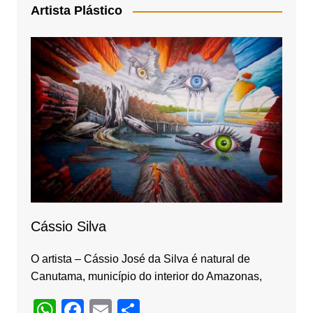
e
gr
Artista Plástico
b
a
o
m
o
k
Cássio Silva
O artista – Cássio José da Silva é natural de
Canutama, município do interior do Amazonas,
W
F
E
S