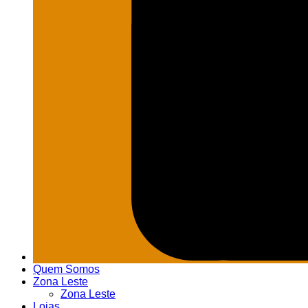
Quem Somos
Zona Leste
Zona Leste
Lojas