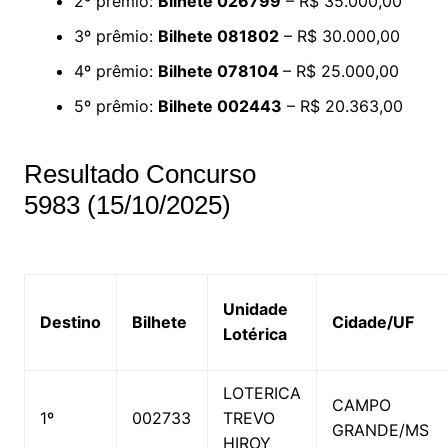
2º prêmio:
Bilhete 026799
– R$ 35.000,00
3º prêmio:
Bilhete 081802
– R$ 30.000,00
4º prêmio:
Bilhete 078104
– R$ 25.000,00
5º prêmio:
Bilhete 002443
– R$ 20.363,00
Resultado Concurso
5983 (15/10/2025)
Unidade
Destino
Bilhete
Cidade/UF
Lotérica
LOTERICA
CAMPO
1º
002733
TREVO
GRANDE/MS
HIROY