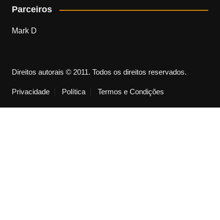
c
a
Parceiros
e
gr
Mark D
b
a
o
m
o
Direitos autorais © 2011. Todos os direitos reservados.
k
Privacidade
Política
Termos e Condições