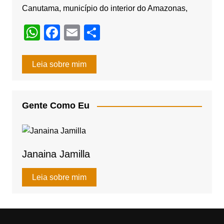
Canutama, município do interior do Amazonas,
W
F
E
S
h
a
m
h
at
c
ail
ar
Leia sobre mim
s
e
e
A
b
Gente Como Eu
p
o
p
o
k
Janaina Jamilla
Leia sobre mim