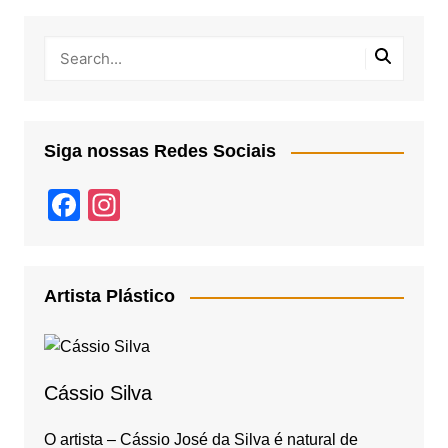
Siga nossas Redes Sociais
F
In
a
st
c
a
e
gr
Artista Plástico
b
a
o
m
o
Cássio Silva
k
O artista – Cássio José da Silva é natural de