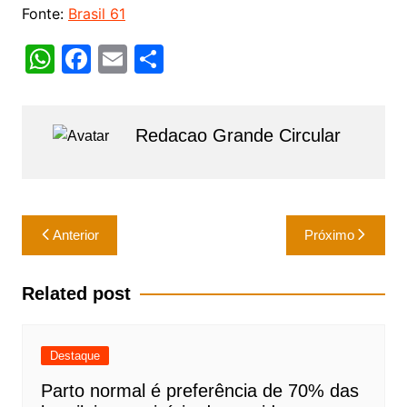
Fonte:
Brasil 61
W
F
E
S
h
a
m
h
at
c
ai
ar
Redacao Grande Circular
s
e
l
e
A
b
p
o
Navegação
p
o
Anterior
Próximo
de
k
Post
Related post
Destaque
Parto normal é preferência de 70% das