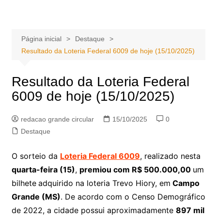
Ir
Portal Grande Circular
A zona Leste se encontra aqui!
para
o
Página inicial
Destaque
conteúdo
Resultado da Loteria Federal 6009 de hoje (15/10/2025)
Resultado da Loteria Federal
6009 de hoje (15/10/2025)
redacao grande circular
15/10/2025
0
Destaque
O sorteio da
Loteria Federal 6009
, realizado nesta
quarta-feira (15)
,
premiou com R$ 500.000,00
um
bilhete
adquirido na loteria Trevo Hiory, em
Campo
Grande (MS)
. De acordo com o Censo Demográfico
de 2022, a cidade possui aproximadamente
897 mil