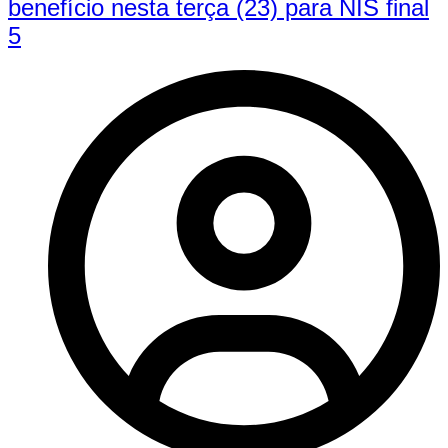
benefício nesta terça (23) para NIS final
5