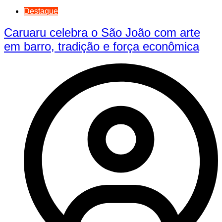
Destaque
Caruaru celebra o São João com arte
em barro, tradição e força econômica