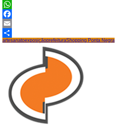
WhatsApp
Facebook
Email
artesanato
exposição
prefeitura
Shopping Ponta Negra
Share