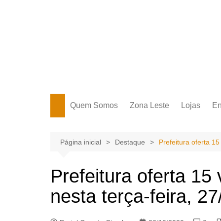
Ir
para
o
conteúdo
Portal Grande Circular
A zona Leste se encontra aqui!
Quem Somos
Zona Leste
Lojas
En
Zona Leste
Página inicial
Destaque
Prefeitura oferta 1
Prefeitura oferta 1
nesta terça-feira, 27