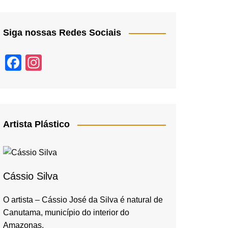
Siga nossas Redes Sociais
F
In
a
st
c
a
e
gr
b
a
Artista Plástico
o
m
o
k
Cássio Silva
O artista – Cássio José da Silva é natural de
Canutama, município do interior do
Amazonas,