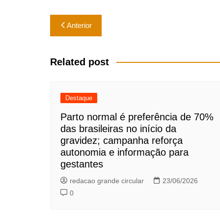
Navegação
Anterior
de
Post
Related post
Destaque
Parto normal é preferência de 70%
das brasileiras no início da
gravidez; campanha reforça
autonomia e informação para
gestantes
redacao grande circular
23/06/2026
0