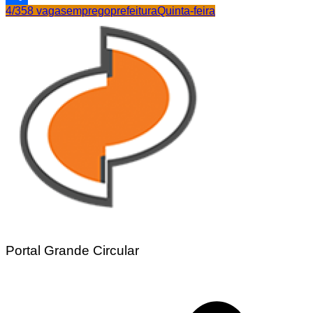
4/3
58 vagas
emprego
prefeitura
Quinta-feira
Share
Portal Grande Circular
Navegação
de