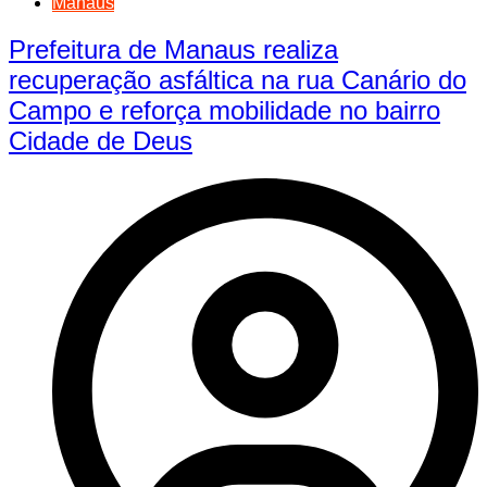
Manaus
Prefeitura de Manaus realiza
recuperação asfáltica na rua Canário do
Campo e reforça mobilidade no bairro
Cidade de Deus