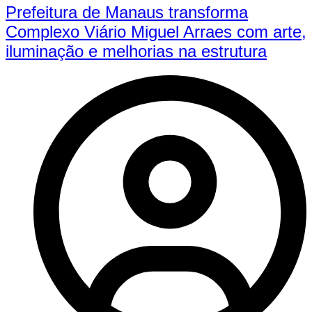
Prefeitura de Manaus transforma
Complexo Viário Miguel Arraes com arte,
iluminação e melhorias na estrutura