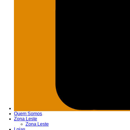
Quem Somos
Zona Leste
Zona Leste
Lojas