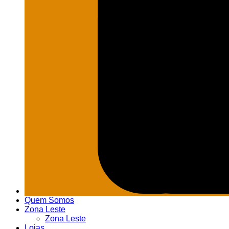
Quem Somos
Zona Leste
Zona Leste
Lojas