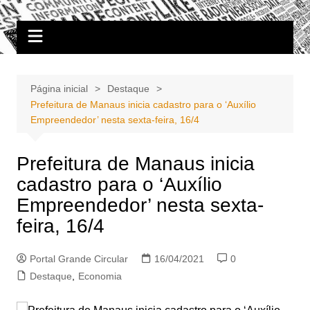
Ir
Portal Grande Circular
A zona Leste se encontra aqui!
para
o
conteúdo
Página inicial
Destaque
Prefeitura de Manaus inicia cadastro para o ‘Auxílio
Empreendedor’ nesta sexta-feira, 16/4
Prefeitura de Manaus inicia
cadastro para o ‘Auxílio
Empreendedor’ nesta sexta-
feira, 16/4
Portal Grande Circular
16/04/2021
0
Destaque
,
Economia