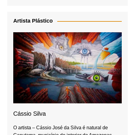
a
st
c
a
e
gr
Artista Plástico
b
a
o
m
o
k
Cássio Silva
O artista – Cássio José da Silva é natural de