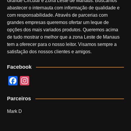
Grande Circular e Zona Leste de Manaus. Buscamos
abastecer o internauta com informação de qualidade e
com responsabilidade. Através de parcerias com
grandes empresas queremos ofertar um leque de
opções dos mais variados produtos. Queremos acima
de tudo mostrar o melhor que a zona Leste de Manaus
tem a oferecer para o nosso leitor. Visamos sempre a
satisfação dos nossos clientes e amigos.
Facebook
F
In
a
st
c
a
Parceiros
e
gr
Mark D
b
a
o
m