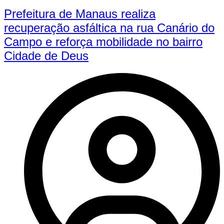
Prefeitura de Manaus realiza
recuperação asfáltica na rua Canário do
Campo e reforça mobilidade no bairro
Cidade de Deus