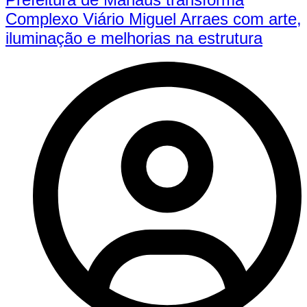
Complexo Viário Miguel Arraes com arte,
iluminação e melhorias na estrutura