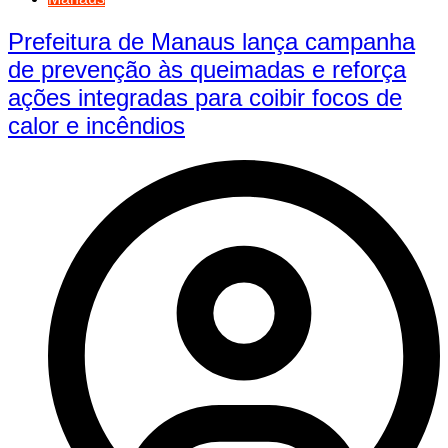
Prefeitura de Manaus lança campanha
de prevenção às queimadas e reforça
ações integradas para coibir focos de
calor e incêndios