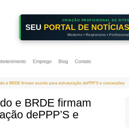
CRIAÇÃO PROFISSIONAL DE SITE
SEU
PORTAL DE NOTÍCIA
Moderno • Responsivo • Profissiona
tretenimento
Emprego
Blog
Contato
ado e BRDE firmam acordo para estruturação dePPP’S e concessões
ado e BRDE firmam
ração dePPP’S e