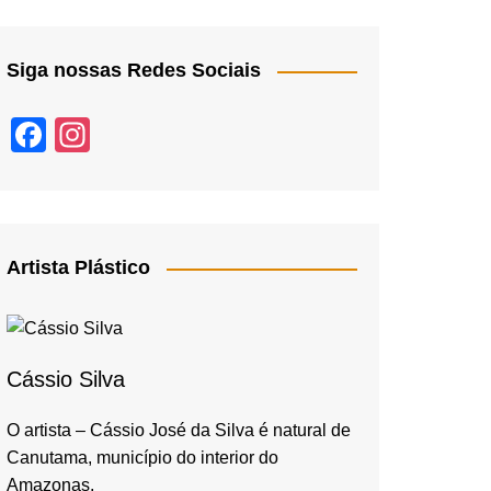
Siga nossas Redes Sociais
F
In
a
st
c
a
e
gr
b
a
Artista Plástico
o
m
o
k
Cássio Silva
O artista – Cássio José da Silva é natural de
Canutama, município do interior do
Amazonas,