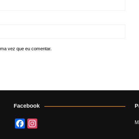
ima vez que eu comentar.
Facebook
P
F
In
M
a
st