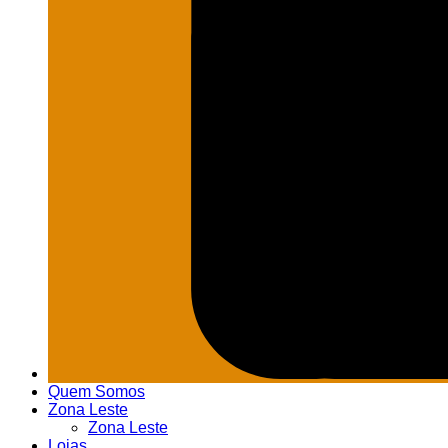
Quem Somos
Zona Leste
Zona Leste
Lojas