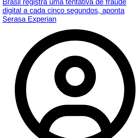
Brasil registra uma tentativa de fraude
digital a cada cinco segundos, aponta
Serasa Experian