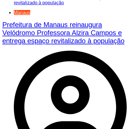
Manaus
Prefeitura de Manaus reinaugura
Velódromo Professora Alzira Campos e
entrega espaço revitalizado à população