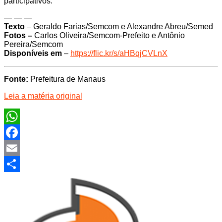
participativos.
— — —
Texto
– Geraldo Farias/Semcom e Alexandre Abreu/Semed
Fotos –
Carlos Oliveira/Semcom-Prefeito e Antônio
Pereira/Semcom
Disponíveis em
–
https://flic.kr/s/aHBqjCVLnX
Fonte:
Prefeitura de Manaus
Leia a matéria original
WhatsApp
Facebook
Email
Share