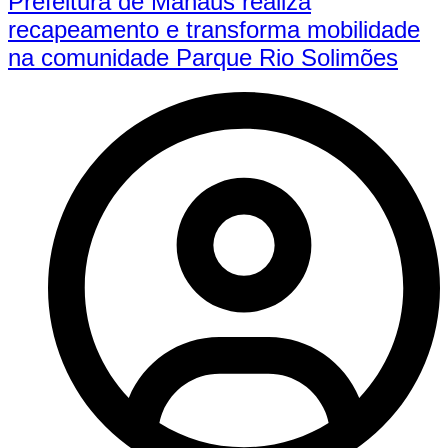
Prefeitura de Manaus realiza
recapeamento e transforma mobilidade
na comunidade Parque Rio Solimões