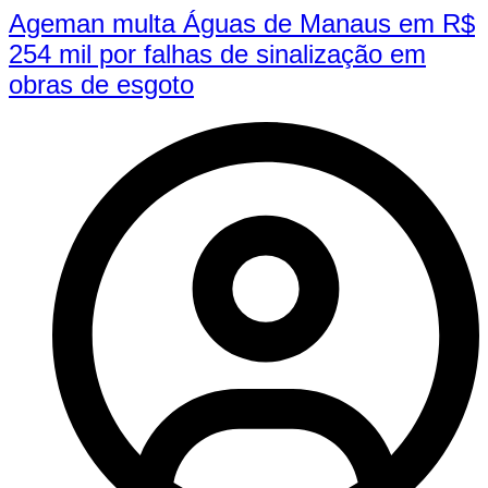
Ageman multa Águas de Manaus em R$
254 mil por falhas de sinalização em
obras de esgoto