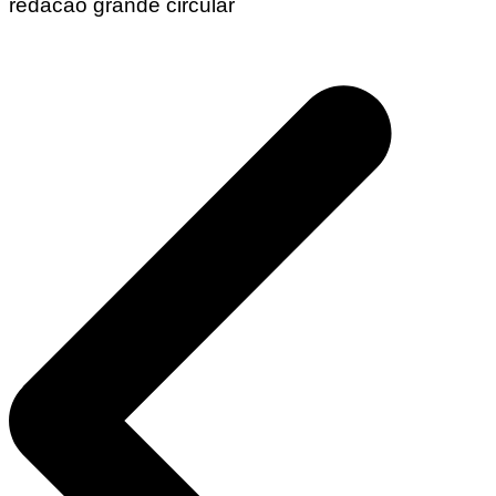
redacao grande circular
Navegação
de
Post