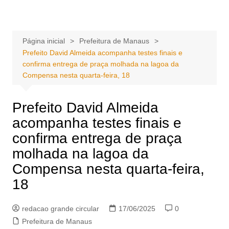
Ir
Portal Grande Circular
A zona Leste se encontra aqui!
para
o
Página inicial
Prefeitura de Manaus
conteúdo
Prefeito David Almeida acompanha testes finais e
confirma entrega de praça molhada na lagoa da
Compensa nesta quarta-feira, 18
Prefeito David Almeida
acompanha testes finais e
confirma entrega de praça
molhada na lagoa da
Compensa nesta quarta-feira,
18
redacao grande circular
17/06/2025
0
Prefeitura de Manaus