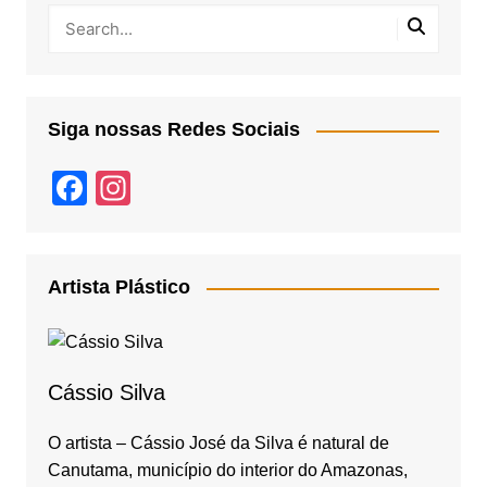
Siga nossas Redes Sociais
F
In
a
st
c
a
e
gr
Artista Plástico
b
a
o
m
o
Cássio Silva
k
O artista – Cássio José da Silva é natural de
Canutama, município do interior do Amazonas,