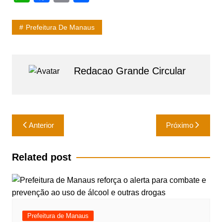
h
a
m
h
at
c
ai
ar
Prefeitura De Manaus
s
e
l
e
A
b
p
o
Redacao Grande Circular
p
o
k
Navegação
Anterior
Próximo
de
Post
Related post
Prefeitura de Manaus