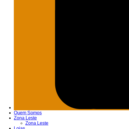
Quem Somos
Zona Leste
Zona Leste
Lojas