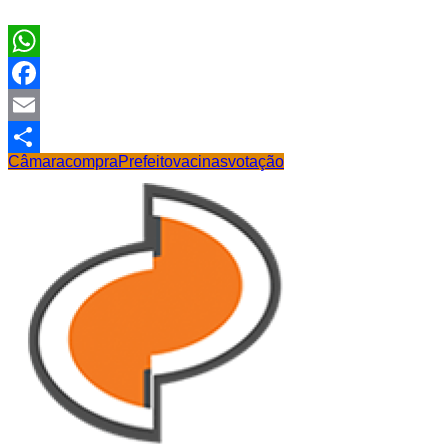
WhatsApp
Facebook
Email
Câmara
compra
Prefeito
vacinas
votação
Share