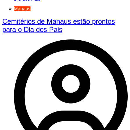
Manaus
Cemitérios de Manaus estão prontos
para o Dia dos Pais