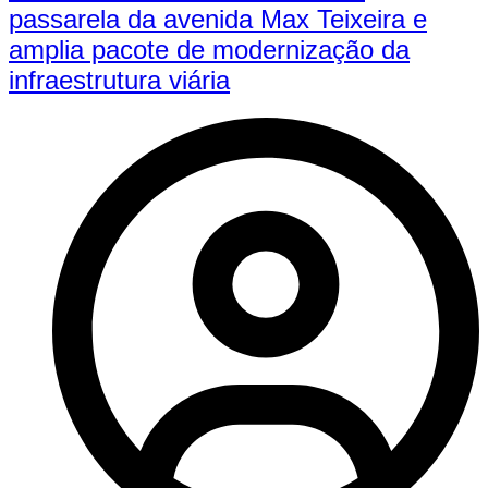
passarela da avenida Max Teixeira e
amplia pacote de modernização da
infraestrutura viária