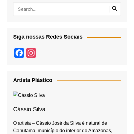
Siga nossas Redes Sociais
F
In
a
st
c
a
e
gr
Artista Plástico
b
a
o
m
o
Cássio Silva
k
O artista – Cássio José da Silva é natural de
Canutama, município do interior do Amazonas,