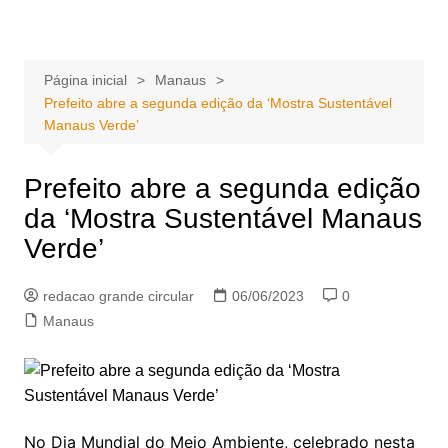
Ir
Portal Grande Circular
A zona Leste se encontra aqui!
para
o
Página inicial
Manaus
conteúdo
Prefeito abre a segunda edição da ‘Mostra Sustentável
Manaus Verde’
Prefeito abre a segunda edição
da ‘Mostra Sustentável Manaus
Verde’
redacao grande circular
06/06/2023
0
Manaus
No Dia Mundial do Meio Ambiente, celebrado nesta