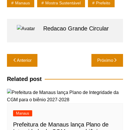
at
c
ai
ar
Manaus
Mostra Sustentável
Prefeito
s
e
l
e
A
b
p
o
Redacao Grande Circular
p
o
k
Navegação
Anterior
Próximo
de
Post
Related post
Manaus
Prefeitura de Manaus lança Plano de